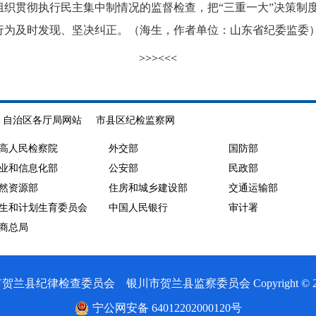
组织贯彻执行民主集中制情况的监督检查，把“三重一大”决策制
行为及时发现、坚决纠正。（海生，作者单位：山东省纪委监委
>>>
<<<
自治区各厅局网站
市县区纪检监察网
高人民检察院
外交部
国防部
业和信息化部
公安部
民政部
然资源部
住房和城乡建设部
交通运输部
生和计划生育委员会
中国人民银行
审计署
商总局
律检查委员会 银川市贺兰县监察委员会 Copyright © 2020 All 
宁公网安备 64012202000120号