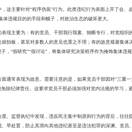
这主要针对“程序伪装”行为。此类违纪行为表面上开了会、走了
饰集体违规目的的手段和幌子，对政治生态的破坏更大。
现主要为：有的党员、干部我行我素、独断专行，对党组织的重
论就拍板，甚至对多数人的意见也置之不理；有的故意规避集体
幌子，“假研究”“假讨论”，将集体研究决策程序作为掩饰集体违
通常表现为故意。需要注意的是，如果党员干部因对“三重一大
能免除纪律责任。这要求党员干部必须加强对党内法规的学习，避免
。监督执纪中发现，违反民主集中制原则行为的背后，往往隐
现、早处置，防止其滑向其他违纪甚至是违法犯罪的深渊。党员