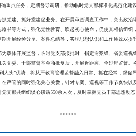
明确重点任务，定期督导调研，推动临时党支部标准化规范化建
党建、抓好党建促业务。在开展审查调查工作中，突出政治审
志愿书等方式，强化党性教育、唤起初心使命，促使其相信组织
定期开展经验分享、案件总结等，实现思想认识和工作质效双提
载体开展监督，临时党支部报批时，指定专案组、省委巡视组
机关党委、干部监督室会商批复后，开展近距离、全过程监督。
管到人头”优势，将从严教育管理监督融入日常、抓在经常，督促
。在严管的同时强化关心关爱，针对专案、巡视等工作节奏快以
党支部共组织谈心谈话550余人次，及时掌握党员干部思想动
）
>>>
<<<