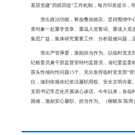
基层党建“四抓四促”工作机制，每月印发提示，
突出政治功能，释放叠加效应。坚持围绕中心抓
查对象一起重学党章、重温入党誓词、重读入党
集思广益，集体研究重要工作、分析疑难问题，
突出严管厚爱，激励担当作为。以临时党支部为
纪检委员兼干部监督室特约监督员，省纪委监委
苗头性倾向性问题15个。充分发挥临时党支部“
往，做到依规依纪依法履职用权、安全文明办案
支部书记常态化开展谈心谈话。今年以来，各临时
困难，激励安心履职、担当作为。（柳晓东 陈周