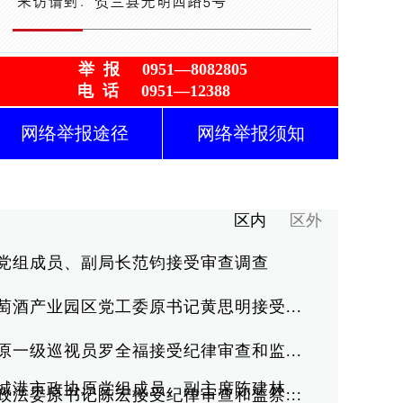
举 报 0951—8082805
电 话 0951—12388
网络举报途径
网络举报须知
区内
区外
党组成员、副局长范钧接受审查调查
萄酒产业园区党工委原书记黄思明接受...
原一级巡视员罗全福接受纪律审查和监...
城港市政协原党组成员、副主席陈建林...
政法委原书记陈宏接受纪律审查和监察...