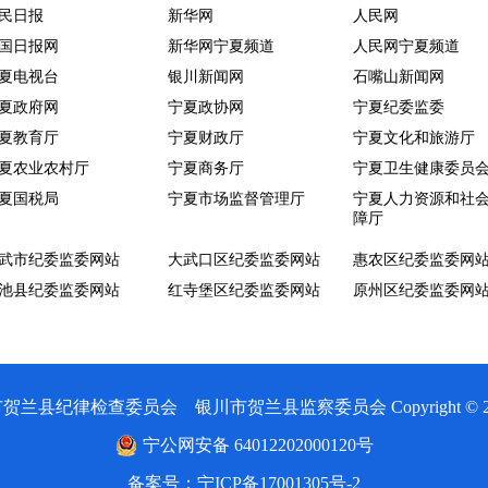
辖
民日报
新华网
人民网
战
藿
城
国日报网
新华网宁夏频道
人民网宁夏频道
与...
让
自
砖
夏电视台
银川新闻网
石嘴山新闻网
夏政府网
宁夏政协网
宁夏纪委监委
准
群
甘
●
徐
●
夏教育厅
宁夏财政厅
宁夏文化和旅游厅
确
众
石
夏农业农村厅
宁夏商务厅
宁夏卫生健康委员
文
●
夏国税局
宁夏市场监督管理厅
宁夏人力资源和社
认
有
障厅
磨
炯
武市纪委监委网站
大武口区纪委监委网站
惠农区纪委监委网
定
感
煎
的
池县纪委监委网站
红寺堡区纪委监委网站
原州区纪委监委网
与
多
饼
为
●
处
措
心
民
●
律检查委员会 银川市贺兰县监察委员会 Copyright © 2020 All 
理
并
怀
风
宁公网安备 64012202000120号
干
举
清
范
备案号：宁ICP备17001305号-2