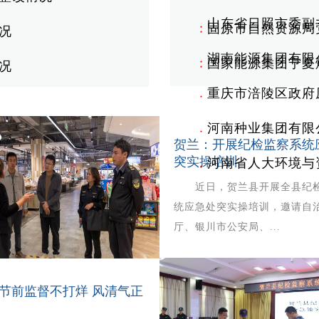
山东省日照市委副
固原市自然资源局
况
●
●
湖南能源集团有限
国家能源集团宁夏
况
●
●
重庆市涪陵区政府
●
河南种业集团有限
●
贺兰：开展纪检监察系统
突实操培训
河南省人大环境与
●
近日，贺兰县开展全县纪检
统应急处突实操培训，邀请自
厅、银川市公安局、...
节前监督不打烊 风清气正