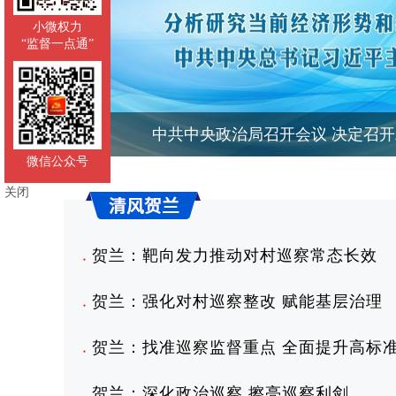
小微权力
“监督一点通”
中共中央政治局召开会议 决定召
微信公众号
关闭
贺兰：靶向发力推动对村巡察常态长效
●
贺兰：强化对村巡察整改 赋能基层治理
●
贺兰：找准巡察监督重点 全面提升高标
●
贺兰：深化政治巡察 擦亮巡察利剑