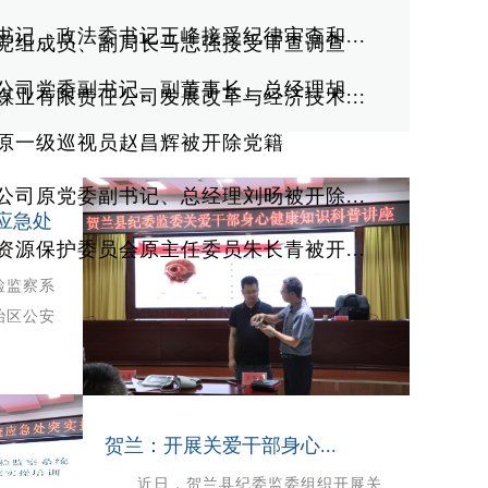
书记、政法委书记王峰接受纪律审查和...
党组成员、副局长马志强接受审查调查
公司党委副书记、副董事长、总经理胡...
煤业有限责任公司发展改革与经济技术...
原一级巡视员赵昌辉被开除党籍
公司原党委副书记、总经理刘旸被开除...
应急处
资源保护委员会原主任委员朱长青被开...
监察系
治区公安
贺兰：开展关爱干部身心...
近日，贺兰县纪委监委组织开展关