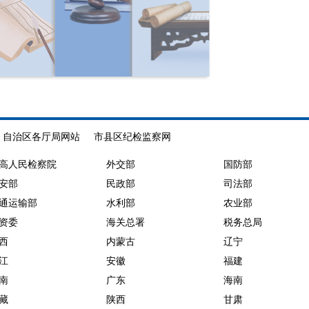
党
思
风
监
员
而
苏
督
●
干
不
质
序
部
学
效
之
违
则
坚
教
自治区各厅局网站
市县区纪检监察网
●
纪
殆
黎
持
高人民检察院
外交部
国防部
●
安部
民政部
司法部
问
范
为
淳
●
通运输部
水利部
农业部
资委
海关总署
税务总局
题
公
人
却
西
内蒙古
辽宁
的
堤
民
布
江
安徽
福建
南
广东
海南
管
藜
而
定
●
●
藏
陕西
甘肃