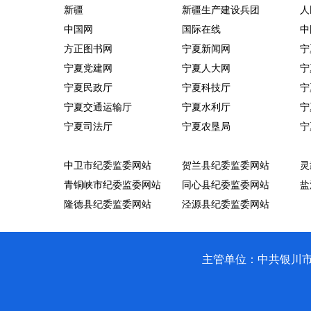
新疆
始
新疆生产建设兵团
育
人
中国网
国际在线
中
得
运
方正图书网
宁夏新闻网
宁
宁夏党建网
宁夏人大网
宁
玉
动
宁夏民政厅
宁夏科技厅
宁
成
成
宁夏交通运输厅
宁夏水利厅
宁
宁夏司法厅
宁夏农垦局
宁
十
为
●
中卫市纪委监委网站
贺兰县纪委监委网站
灵
日
八
青铜峡市纪委监委网站
同心县纪委监委网站
盐
常
载
隆德县纪委监委网站
泾源县纪委监委网站
生
反
主管单位：中共银川市贺兰县纪
活
腐
方
征