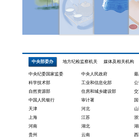
风
与
文
基
明
层
薪
治
火
理
中央部委办
地方纪检监察机关
媒体及相关机构
映
相
中央纪委国家监委
中央人民政府
最
科学技术部
工业和信息化部
公
忠
贯
自然资源部
住房和城乡建设部
交
中国人民银行
审计署
国
诚
通
天津
河北
山
磨
让
上海
江苏
浙
●
●
河南
湖北
湖
砺
体
贵州
云南
西