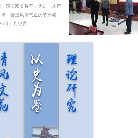
国庆双节将至，为进一步严
要求，营造风清气正的节日氛
26日，县纪委...
准
学
八
全
●
●
●
●
确
而
闽
面
把
不
古
提
握
思
厝
升
退
则
藏
基
休
罔
清
层