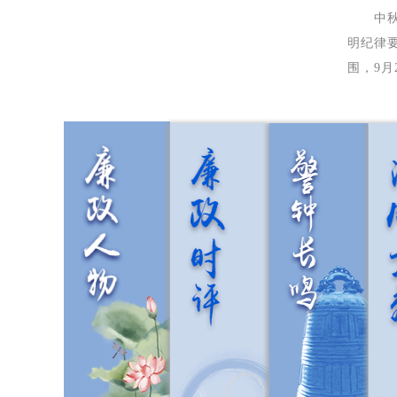
中秋、
明纪律
围，9月
红
推
●
●
土
动
濉
基
溪
层
扬
监
清
督