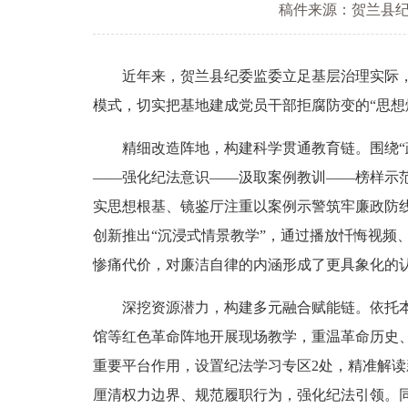
稿件来源：贺兰县
近年来，贺兰县纪委监委立足基层治理实际，坚
模式，切实把基地建成党员干部拒腐防变的“思想熔
精细改造阵地，构建科学贯通教育链。围绕“政治
——强化纪法意识——汲取案例教训——榜样示范
实思想根基、镜鉴厅注重以案例示警筑牢廉政防线
创新推出“沉浸式情景教学”，通过播放忏悔视频
惨痛代价，对廉洁自律的内涵形成了更具象化的认
深挖资源潜力，构建多元融合赋能链。依托本地
馆等红色革命阵地开展现场教学，重温革命历史
重要平台作用，设置纪法学习专区2处，精准解
厘清权力边界、规范履职行为，强化纪法引领。