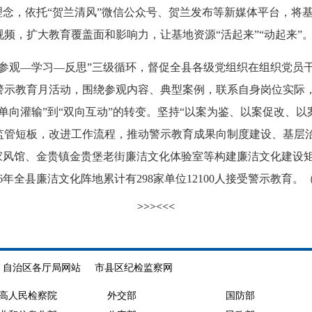
理念，依托“贺兰清风”微信公众号、贺兰发布等新媒体平台，将
频，扩大教育覆盖面和影响力，让基地资源“活起来”“动起来”
观—学习—反思”三级循环，督促全县各级党组织在组织党员干
示教育月活动，围绕参观内容、典型案例，联系自身岗位实际，开
单向灌输”到“双向互动”的转变。坚持“以案为鉴、以案促改、
监管短板，改进工作流程，推动警示教育成果向制度建设、基层
家风馆、金贵镇金贵堡老街廉洁文化体验室等构建廉洁文化建设矩
6年全县廉洁文化阵地累计有298家单位12100人接受警示教育
>>>
<<<
自治区各厅局网站
市县区纪检监察网
高人民检察院
外交部
国防部