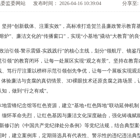
纪委监委网站
发布时间： 2026-04-16 10:39:04
分享至:
持“创新载体、注重实效”，高标准打造贺兰县廉政警示教育基地
炉”、廉洁文化的“传播窗口”，实现“小基地”撬动“大教育”的
引领-警示震慑-实践践行”的核心主线，划分“领航厅、镜鉴厅
引领”的教育闭环，让每一处展区实现“观之有景”。坚持在教育
、笃行厅注重以榜样示范引领创先争优，让每一个展板实现观后“
、体验廉洁与贪腐的真切情景、3D裸眼技术还原贪腐之路场景，
知，做到“行之有戒”。
雷锋纪念馆等红色资源，建立“基地+红色阵地”联动延伸机制
、缅怀革命先烈，让红色基因与廉洁文化深度融合，强化铸魂赋
读新修订的《中国共产党纪律处分条例》等党纪法规，结合典型
同时，建立案例库，定期筛选具有代表性、警示性的违纪违法典